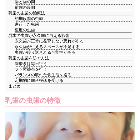
歯と歯の間
前歯の裏側
乳歯の虫歯の治療法
初期段階の虫歯
進行した虫歯
重度の虫歯
乳歯の虫歯が永久歯に与える影響
永久歯が正常に発育しない恐れがある
永久歯が生えるスペースが不足する
虫歯が繰り返される可能性がある
乳歯の虫歯を防ぐ方法
歯磨きは毎日行う
フッ素塗布を行う
バランスの取れた食生活を送る
定期的に歯科検診を受ける
まとめ
乳歯の虫歯の特徴