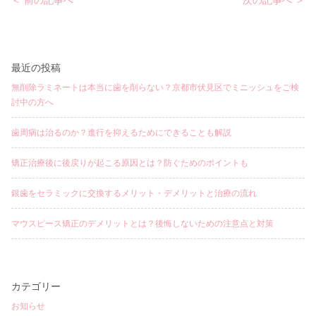
稿
ナ
ビ
ゲ
ー
シ
ョ
最近の投稿
ン
無削除ラミネートは本当に歯を削らない？京都市伏見区でミニッシュをご検
討中の方へ
歯周病は治るのか？進行を抑えるためにできることも解説
矯正治療後に後戻りが起こる原因とは？防ぐためのポイントも
銀歯をセラミックに交換するメリット・デメリットと治療の流れ
マウスピース矯正のデメリットとは？後悔しないための注意点と対策
カテゴリー
お知らせ