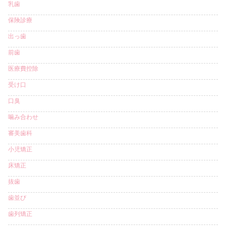
乳歯
保険診療
出っ歯
前歯
医療費控除
受け口
口臭
噛み合わせ
審美歯科
小児矯正
床矯正
抜歯
歯並び
歯列矯正