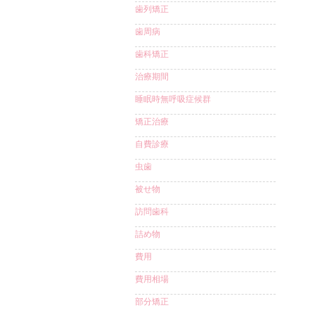
歯列矯正
歯周病
歯科矯正
治療期間
睡眠時無呼吸症候群
矯正治療
自費診療
虫歯
被せ物
訪問歯科
詰め物
費用
費用相場
部分矯正