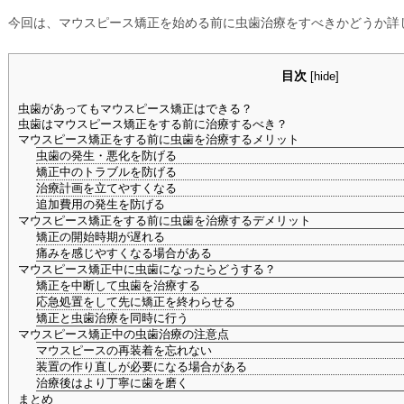
今回は、マウスピース矯正を始める前に虫歯治療をすべきかどうか詳
目次
[
hide
]
虫歯があってもマウスピース矯正はできる？
虫歯はマウスピース矯正をする前に治療するべき？
マウスピース矯正をする前に虫歯を治療するメリット
虫歯の発生・悪化を防げる
矯正中のトラブルを防げる
治療計画を立てやすくなる
追加費用の発生を防げる
マウスピース矯正をする前に虫歯を治療するデメリット
矯正の開始時期が遅れる
痛みを感じやすくなる場合がある
マウスピース矯正中に虫歯になったらどうする？
矯正を中断して虫歯を治療する
応急処置をして先に矯正を終わらせる
矯正と虫歯治療を同時に行う
マウスピース矯正中の虫歯治療の注意点
マウスピースの再装着を忘れない
装置の作り直しが必要になる場合がある
治療後はより丁寧に歯を磨く
まとめ