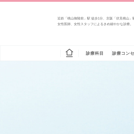
近鉄「桃山御陵前」駅 徒歩1分、京阪「伏見桃山」駅
女性医師、女性スタッフによるきめ細やかな診療。
診療科目
診療コン