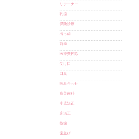
リテーナー
乳歯
保険診療
出っ歯
前歯
医療費控除
受け口
口臭
噛み合わせ
審美歯科
小児矯正
床矯正
抜歯
歯並び