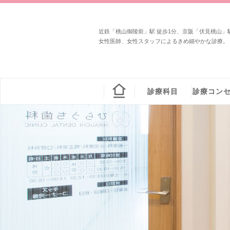
近鉄「桃山御陵前」駅 徒歩1分、京阪「伏見桃山」駅
女性医師、女性スタッフによるきめ細やかな診療。
診療科目
診療コン