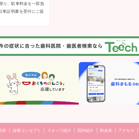
限り、駐車料金を一部負
、駐車証明書を受付にご提
科目
診療コンセプト
スタッフ紹介
院内紹介
料⾦表
アクセス