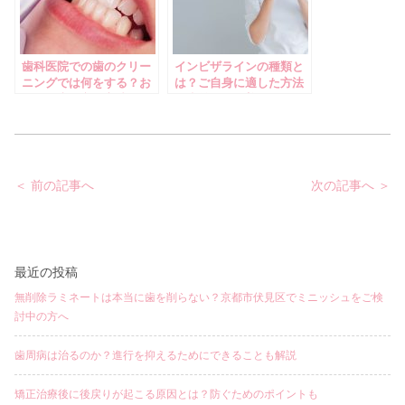
歯科医院での歯のクリー
インビザラインの種類と
ニングでは何をする？お
は？ご自身に適した方法
口の健康を守る方法
で歯並びを改善！
投
＜ 前の記事へ
次の記事へ ＞
稿
ナ
ビ
ゲ
ー
シ
ョ
最近の投稿
ン
無削除ラミネートは本当に歯を削らない？京都市伏見区でミニッシュをご検
討中の方へ
歯周病は治るのか？進行を抑えるためにできることも解説
矯正治療後に後戻りが起こる原因とは？防ぐためのポイントも