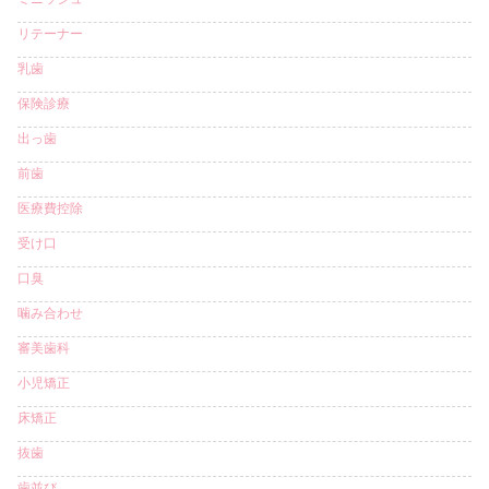
リテーナー
乳歯
保険診療
出っ歯
前歯
医療費控除
受け口
口臭
噛み合わせ
審美歯科
小児矯正
床矯正
抜歯
歯並び