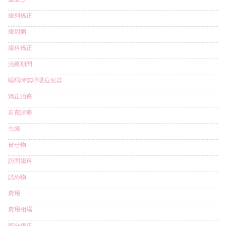
歯列矯正
歯周病
歯科矯正
治療期間
睡眠時無呼吸症候群
矯正治療
自費診療
虫歯
被せ物
訪問歯科
詰め物
費用
費用相場
部分矯正