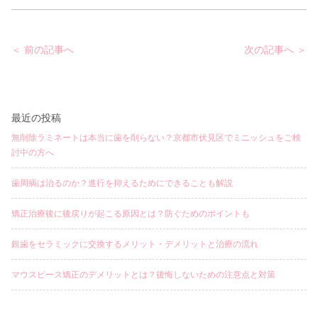
投
＜ 前の記事へ
次の記事へ ＞
稿
ナ
ビ
ゲ
ー
シ
ョ
最近の投稿
ン
無削除ラミネートは本当に歯を削らない？京都市伏見区でミニッシュをご検
討中の方へ
歯周病は治るのか？進行を抑えるためにできることも解説
矯正治療後に後戻りが起こる原因とは？防ぐためのポイントも
銀歯をセラミックに交換するメリット・デメリットと治療の流れ
マウスピース矯正のデメリットとは？後悔しないための注意点と対策