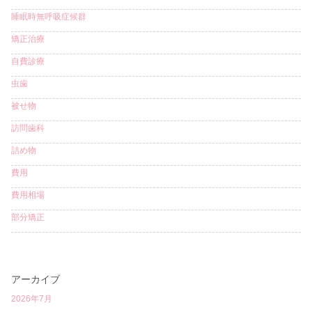
睡眠時無呼吸症候群
矯正治療
自費診療
虫歯
被せ物
訪問歯科
詰め物
費用
費用相場
部分矯正
アーカイブ
2026年7月