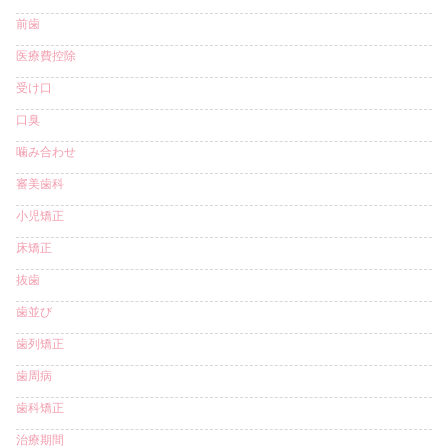
前歯
医療費控除
受け口
口臭
噛み合わせ
審美歯科
小児矯正
床矯正
抜歯
歯並び
歯列矯正
歯周病
歯科矯正
治療期間