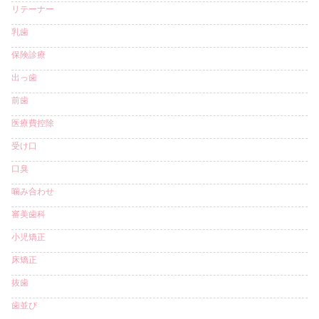
リテーナー
乳歯
保険診療
出っ歯
前歯
医療費控除
受け口
口臭
噛み合わせ
審美歯科
小児矯正
床矯正
抜歯
歯並び