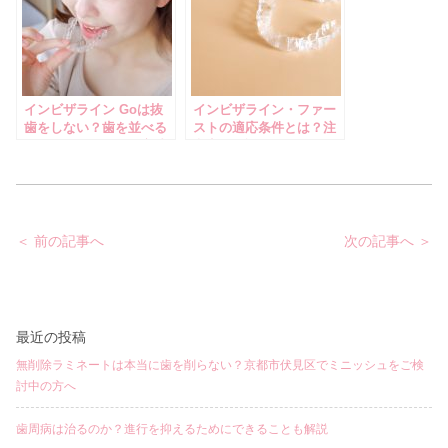
インビザライン Goは抜
インビザライン・ファー
歯をしない？歯を並べる
ストの適応条件とは？注
スペースを確保する方法
意点も解説！
とは
投
＜ 前の記事へ
次の記事へ ＞
稿
ナ
ビ
ゲ
ー
シ
ョ
最近の投稿
ン
無削除ラミネートは本当に歯を削らない？京都市伏見区でミニッシュをご検
討中の方へ
歯周病は治るのか？進行を抑えるためにできることも解説