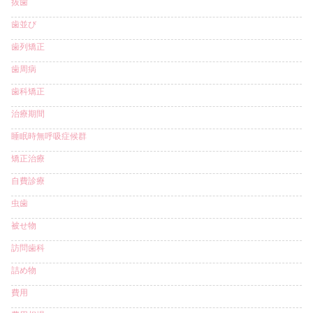
抜歯
歯並び
歯列矯正
歯周病
歯科矯正
治療期間
睡眠時無呼吸症候群
矯正治療
自費診療
虫歯
被せ物
訪問歯科
詰め物
費用