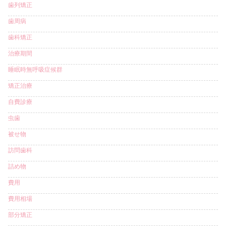
歯列矯正
歯周病
歯科矯正
治療期間
睡眠時無呼吸症候群
矯正治療
自費診療
虫歯
被せ物
訪問歯科
詰め物
費用
費用相場
部分矯正