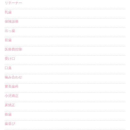
リテーナー
乳歯
保険診療
出っ歯
前歯
医療費控除
受け口
口臭
噛み合わせ
審美歯科
小児矯正
床矯正
抜歯
歯並び