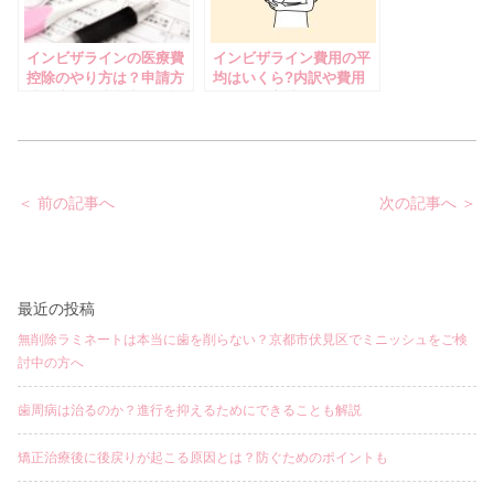
インビザラインの医療費
インビザライン費用の平
控除のやり方は？申請方
均はいくら?内訳や費用
法の流れや注意点を解説
を抑える方法を紹介
投
＜ 前の記事へ
次の記事へ ＞
稿
ナ
ビ
ゲ
ー
シ
ョ
最近の投稿
ン
無削除ラミネートは本当に歯を削らない？京都市伏見区でミニッシュをご検
討中の方へ
歯周病は治るのか？進行を抑えるためにできることも解説
矯正治療後に後戻りが起こる原因とは？防ぐためのポイントも